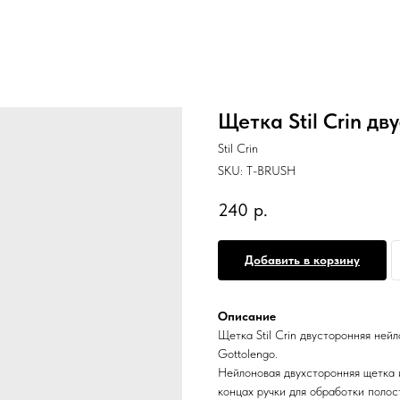
Щетка Stil Crin дв
Stil Crin
SKU:
T-BRUSH
240
р.
Добавить в корзину
Описание
Щетка Stil Crin двусторонняя нейло
Gottolengo.
Нейлоновая двухсторонняя щетка 
концах ручки для обработки полос