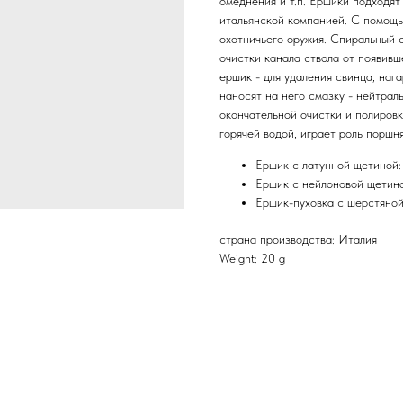
омеднения и т.п. Ершики подходя
итальянской компанией. С помощь
охотничьего оружия. Спиральный с
очистки канала ствола от появив
ершик - для удаления свинца, наг
наносят на него смазку - нейтрал
окончательной очистки и полировк
горячей водой, играет роль поршня
Ершик с латунной щетиной:
Ершик с нейлоновой щетиной
Ершик-пуховка с шерстяной
страна производства: Италия
Weight: 20 g