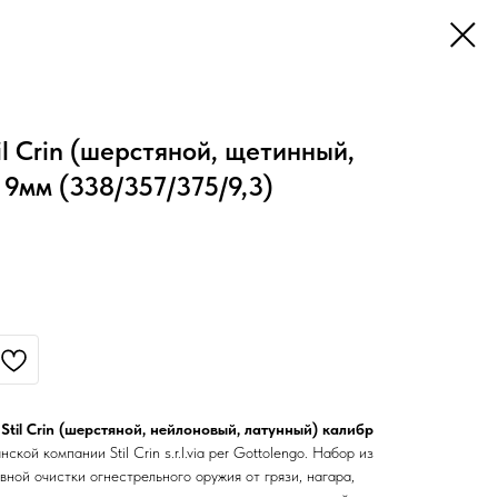
l Crin (шерстяной, щетинный,
 9мм (338/357/375/9,3)
til Crin (шерстяной, нейлоновый, латунный) калибр
ской компании Stil Crin s.r.l.via per Gottolengo. Набор из
ивной очистки огнестрельного оружия от грязи, нагара,