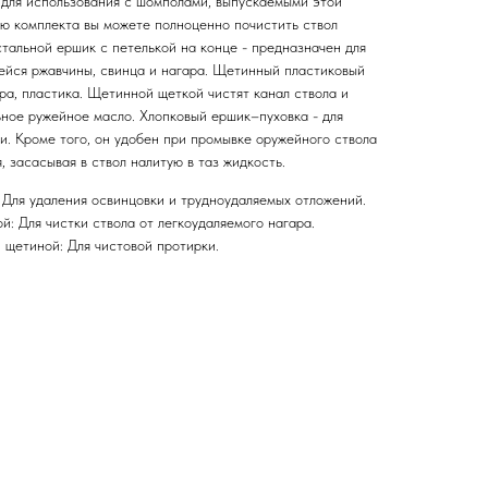
т для использования с шомполами, выпускаемыми этой
ю комплекта вы можете полноценно почистить ствол
тальной ершик с петелькой на конце - предназначен для
шейся ржавчины, свинца и нагара. Щетинный пластиковый
ара, пластика. Щетинной щеткой чистят канал ствола и
ьное ружейное масло. Хлопковый ершик–пуховка - для
и. Кроме того, он удобен при промывке оружейного ствола
, засасывая в ствол налитую в таз жидкость.
 Для удаления освинцовки и трудноудаляемых отложений.
: Для чистки ствола от легкоудаляемого нагара.
 щетиной: Для чистовой протирки.