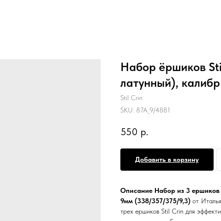
Набор ёршиков Sti
латунный), калибр
Stil Crin
SKU:
87A_9/4881
550
р.
Добавить в корзину
Описание Набор из 3 ершиков S
9мм (338/357/375/9,3)
от Итальян
трех ершиков Stil Crin для эффект