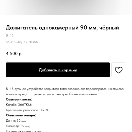
Дожигатель однокамерный 90 мм, чёрный
В-46
SKU:
В-46/14х1Л/366
4 500
р.
Добавить в корзину
В-46 дульное устройство закрытого типа создано для перенаправления звуковой
волны вперед от стрелка и делает выстрел более комфортным
Совместимость:
Калибр: 366ТКМ;
Крепление: резьбовое 14х1Л;
Описание товара:
Длина: 90 мм;
Диаметр: 29 мм;
Количество камер: одна;