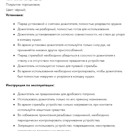
Покрытие: порошковое;
Цвет: чёрный;
Установка:
Перед установкой и снятием дожигателя, полностью разрядите оружие.
Дожигатель не разборный, полностью готов для использования.
Дожигатель устанавливается согласно совместимости, на ствол до упора
в колодку мушки.
Во время установки дожигателя используйте только силу рук, не
применяйте никаких других приспособлений.
Перед стрельбой необходимо убедиться в соосности дожигателя к
стволу и в отсутствии посторонних предметов в устройстве.
Дожигатель используется только для пулевой стрельбы.
Во время использования необходимо контролировать, чтобы дожигатель
был полностью накручен и упирался в колодку мушки.
Инструкция по эксплуатации:
Дожигатель не предназначен для дробового патрона.
Использовать дожигатель только по его прямому назначению.
Во время стрельбы устройство сильно нагревается, при контакте
используйте защитные средства.
Во избежание прикипания резьбовых соединений, необходимо
периодически контролировать откручивание устройства.
Запрещено использовать устройство: поврежденное, неисправное,
содержащие посторонние предметы.