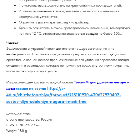
Не устанавливать дожигатель на крепления иных производителей.
Исключить механическое воздействие и не вносить изменения в
конструкцию устройства.
Ограничить доступ третьих лиц к устройству.
Хранить дожигатель в сухом проветриваемом помещении, температура
не ниже 12 °С, относительная влажностью воздуха не более 60%.
Чистка:
Замачивание внутренней части дожигателя по мере загрязнения и по
необходимости. Применять специальные средства согласно инструкции или
средства на водной основе предназначенные для удаления порохового нагара,
омеднения и освинцовки, которые не причиняют вреда внутреннему покрытию,
после чистки хорошо просушить.
Мы рекомендуем состав на водной основе
Треал-М для удаления нагара и
https://v-
меди
ссылка на состав
46.ru/chistka/oruzhiya/tproduct/718110930-430627920402-
sostav-dlya-udaleniya-nagara-i-medi-trea
материал: сталь
страна производства: Россия
LxWxH: 90x29x29 mm
Weight: 180 g