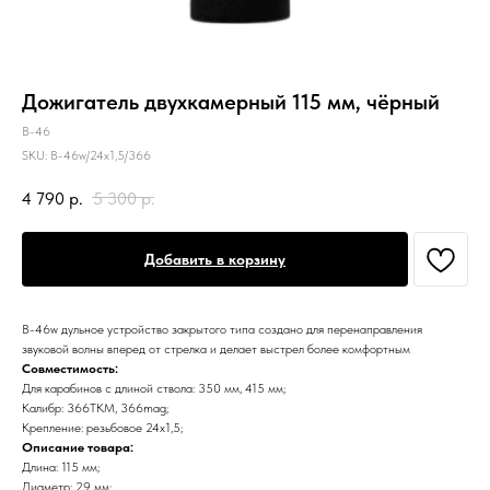
Дожигатель двухкамерный 115 мм, чёрный
В-46
SKU:
В-46w/24х1,5/366
4 790
р.
5 300
р.
Добавить в корзину
В-46w дульное устройство закрытого типа создано для перенаправления
звуковой волны вперед от стрелка и делает выстрел более комфортным
Совместимость:
Для карабинов с длиной ствола: 350 мм, 415 мм;
Калибр: 366ТКМ, 366mag;
Крепление: резьбовое 24х1,5;
Описание товара:
Длина: 115 мм;
Диаметр: 29 мм;