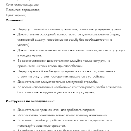
Количество камер: две;
Покрытие: порошковое;
Цвет: чёрный;
Установка:
Перед установкой и снятием дожигателя, полностью разрядите оружие.
Дожигатель не разборный, полностью готов для использования (перед
установкой смазку нанесённую на резьбу без необходимости не
удалять).
Дожигатель устанавливается согласно совместимости, на ствол до упора
в колодку мушки.
Во время установки дожигателя используйте только силу рук, не
применяйте никаких других приспособлений.
Перед стрельбой необходимо убедиться в соосности дожигателя к
стволу и в отсутствии посторонних предметов в устройстве.
Дожигатель используется только для пулевой стрельбы.
Во время использования необходимо контролировать, чтобы дожигатель
был полностью накручен и упирался в колодку мушки.
Инструкция по эксплуатации:
Дожигатель не предназначен для дробового патрона.
Использовать дожигатель только по его прямому назначению.
Во время стрельбы устройство сильно нагревается, при контакте
используйте защитные средства.
Во избежание прикипания резьбовых соединений, необходимо