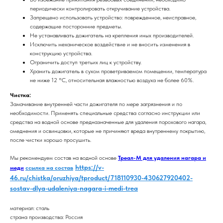
периодически контролировать откручивание устройства.
Запрещено использовать устройство: поврежденное, неисправное,
содержащие посторонние предметы.
Не устанавливать дожигатель на крепления иных производителей.
Исключить механическое воздействие и не вносить изменения в
конструкцию устройства.
Ограничить доступ третьих лиц к устройству.
Хранить дожигатель в сухом проветриваемом помещении, температура
не ниже 12 °С, относительная влажностью воздуха не более 60%.
Чистка:
Замачивание внутренней части дожигателя по мере загрязнения и по
необходимости. Применять специальные средства согласно инструкции или
средства на водной основе предназначенные для удаления порохового нагара,
омеднения и освинцовки, которые не причиняют вреда внутреннему покрытию,
после чистки хорошо просушить.
Мы рекомендуем состав на водной основе
Треал-М для удаления нагара и
https://v-
меди
ссылка на состав
46.ru/chistka/oruzhiya/tproduct/718110930-430627920402-
sostav-dlya-udaleniya-nagara-i-medi-trea
материал: сталь
страна производства: Россия