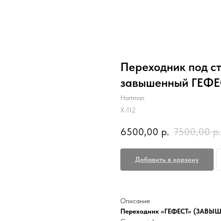
Переходник под с
завышенный ГЕФЕС
Hartman
Х-112
6500,00
р.
7500,00
р.
Добавить в корзину
Описание
Переходник «ГЕФЕСТ» (ЗАВЫ