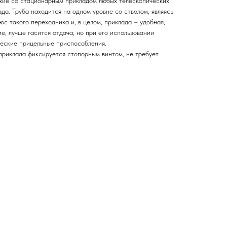
жие со стационарным прикладом любых телескопических
да. Труба находится на одном уровне со стволом, являясь
юс такого переходника и, в целом, приклада – удобная,
ие, лучше гасится отдача, но при его использовании
еские прицельные приспособления.
приклада фиксируется стопорным винтом, не требует