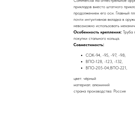
Commercial на огнестрельное ору
прикладов вместо штатного прикла
продолжением его оси. Главный пл
почти интуитивная вкладка в оруж
невозможно использовать механич
Особенность крепления:
Труба 
покупки стального кольца.
Совместимость:
СОК-94, -95, -97, -98;
ВПО-128, -123, -132,
ВПО-205-04;ВПО-221,
цвет: чёрный
материал: алюминий
страна производства: Россия