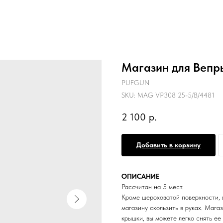
Магазин для Вепрь
PUFGUN
SKU:
MAG VP308 25-5/B/4481
2 100
р.
Добавить в корзину
ОПИСАНИЕ
Рассчитан на 5 мест.
Кроме шероховатой поверхности,
магазину скользить в руках. Мага
крышки, вы можете легко снять ее 