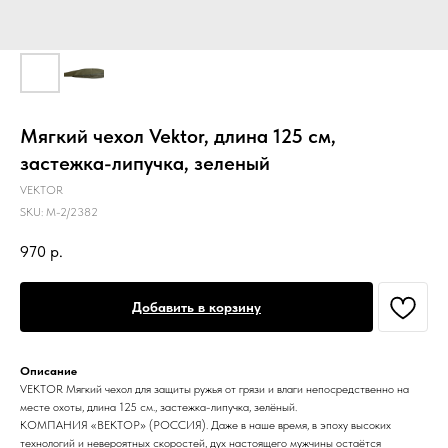
Мягкий чехол Vektor, длина 125 см,
застежка-липучка, зеленый
VEKTOR
SKU:
М-2/2382
970
р.
Добавить в корзину
Описание
VEKTOR Мягкий чехол для защиты ружья от грязи и влаги непосредственно на
месте охоты, длина 125 см., застежка-липучка, зелёный.
КОМПАНИЯ «ВЕКТОР» (РОССИЯ). Даже в наше время, в эпоху высоких
технологий и невероятных скоростей, дух настоящего мужчины остаётся