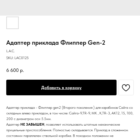
Адаптер приклада Флиппер Gen-2
L.A.C.
SKU:
LAC0125
6 600
р.
Добавить в корзину
Адаптер приклада - Флиппер gen2 (Второго поколения ) для карабинов Сайга со
складным влево прикладом, в том числе: Сайга-9,TR-9, МК , К,TR-3, АК12, 15, 100,
200 с диаметром оси 5.5мм.
Адаптер
НЕ ЗАВЫШЕН
, позволяет использовать штатные механические
прицельные приспособления. Полностью складывается. Приклад в сложенном
состоянии параллелен ствольной коробке. В походном положении не