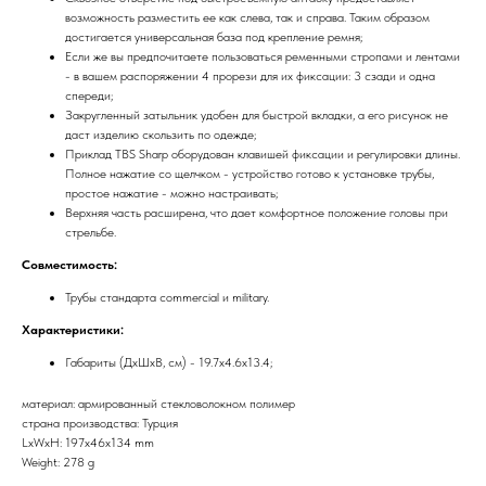
возможность разместить ее как слева, так и справа. Таким образом
достигается универсальная база под крепление ремня;
Если же вы предпочитаете пользоваться ременными стропами и лентами
- в вашем распоряжении 4 прорези для их фиксации: 3 сзади и одна
спереди;
Закругленный затыльник удобен для быстрой вкладки, а его рисунок не
даст изделию скользить по одежде;
Приклад TBS Sharp оборудован клавишей фиксации и регулировки длины.
Полное нажатие со щелчком - устройство готово к установке трубы,
простое нажатие - можно настраивать;
Верхняя часть расширена, что дает комфортное положение головы при
стрельбе.
Совместимость:
Трубы стандарта commercial и military.
Характеристики:
Габариты (ДхШхВ, см) - 19.7х4.6х13.4;
материал: армированный стекловолокном полимер
страна производства: Турция
LxWxH: 197x46x134 mm
Weight: 278 g