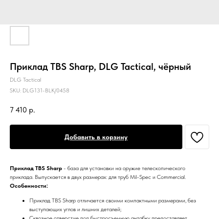
Приклад TBS Sharp, DLG Tactical, чёрный
DLG Tactical
SKU:
DLG131-BLK/0458
7 410
р.
Добавить в корзину
Приклад TBS Sharp
- база для установки на оружие телескопического
приклада. Выпускается в двух размерах: для труб Mil-Spec и Commercial.
Особенности:
Приклад TBS Sharp отличается своими компактными размерами, без
выступающих углов и лишних деталей;
Сквозное отверстие под быстросъемную антабку предоставляет