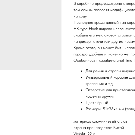
В карабине предусмотрено отверс
тем самым позволяя модифицирова
на ходу.
Последнее время данный тип кара
HK-type Hook широко используетс
снабдив его нейлоновой стропой с
например, ключи или другие носи
Кроме этого, он может быть испол
гораздо удобнее и, конечно же, п
Особенности карабина ShotTime H
Для ремня и стропы ширин
Универсальный карабин для
крепления и т.д.
Отверстие для пристёгиван
ношения оружия
Цвет чёрный
Размеры: 51x38x4 мм (толщ
материал: алюминиевый сплав
страна производства: Китай
Weight: 22 g