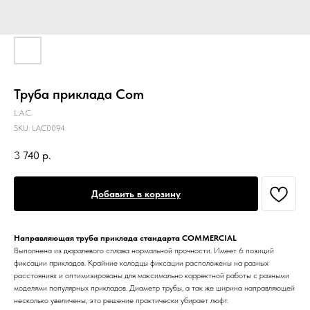
Труба приклада Com
L.A.C.
SKU:
LAC0094
3 740
р.
Добавить в корзину
Направляющая труба приклада стандарта COMMERCIAL
Выполнена из дюралевого сплава нормальной прочности. Имеет 6 позиций
фиксации прикладов. Крайние колодцы фиксации расположены на разных
расстояниях и оптимизированы для максимально корректной работы с разными
моделями популярных прикладов. Диаметр трубы, а так же ширина направляющей
несколько увеличены, это решение практически убирает люфт.