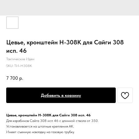
Цевье, кронштейн Н-308К для Сайги 308
исп. 46
Тактические Идеи
SKU:
ТИ-Н308К
7 700
р.
Добавить в корзину
Цевье, кронштейн Н-308К для Сайги 308 исп. 46
Для карабинов Сайга 308 исп 46 с длинной ствола от 350.
Устанавливается на штатные крепления АК.
Имеет съемную накладку на газовую трубку.