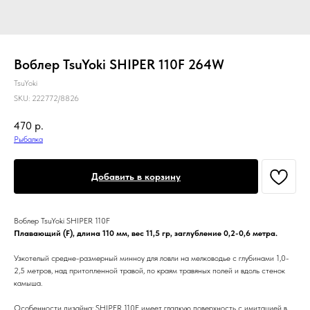
Воблер TsuYoki SHIPER 110F 264W
TsuYoki
SKU:
222772/8826
470
р.
Рыбалка
Добавить в корзину
Воблер TsuYoki SHIPER 110F
Плавающий (F), длина 110 мм, вес 11,5 гр, заглубление 0,2-0,6 метра.
Узкотелый средне-размерный минноу для ловли на мелководье с глубинами 1,0-
2,5 метров, над притопленной травой, по краям травяных полей и вдоль стенок
камыша.
Особенности дизайна: SHIPER 110F имеет гладкую поверхность с имитацией в