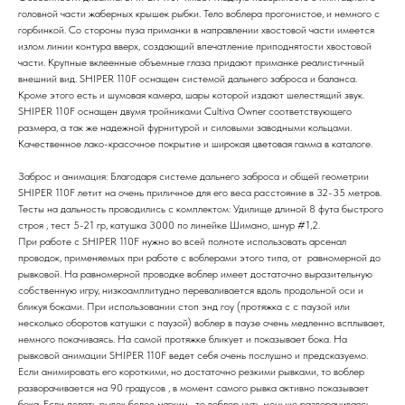
головной части жаберных крышек рыбки. Тело воблера прогонистое, и немного с
горбинкой. Со стороны пуза приманки в направлении хвостовой части имеется
излом линии контура вверх, создающий впечатление приподнятости хвостовой
части. Крупные вклеенные объемные глаза придают приманке реалистичный
внешний вид. SHIPER 110F оснащен системой дальнего заброса и баланса.
Кроме этого есть и шумовая камера, шары которой издают шелестящий звук.
SHIPER 110F оснащен двумя тройниками Cultiva Owner соответствующего
размера, а так же надежной фурнитурой и силовыми заводными кольцами.
Качественное лако-красочное покрытие и широкая цветовая гамма в каталоге.
Заброс и анимация: Благодаря системе дальнего заброса и общей геометрии
SHIPER 110F летит на очень приличное для его веса расстояние в 32-35 метров.
Тесты на дальность проводились с комплектом: Удилище длиной 8 фута быстрого
строя , тест 5-21 гр, катушка 3000 по линейке Шимано, шнур #1,2.
При работе с SHIPER 110F нужно во всей полноте использовать арсенал
проводок, применяемых при работе с воблерами этого типа, от равномерной до
рывковой. На равномерной проводке воблер имеет достаточно выразительную
собственную игру, низкоамплитудно переваливается вдоль продольной оси и
бликуя боками. При использовании стоп энд гоу (протяжка с с паузой или
несколько оборотов катушки с паузой) воблер в паузе очень медленно всплывает,
немного покачиваясь. На самой протяжке бликует и показывает бока. На
рывковой анимации SHIPER 110F ведет себя очень послушно и предсказуемо.
Если анимировать его короткими, но достаточно резкими рывками, то воблер
разворачивается на 90 градусов , в момент самого рывка активно показывает
бока. Если делать рывок более мягким , то воблер ,чуть меньше разворачиваясь