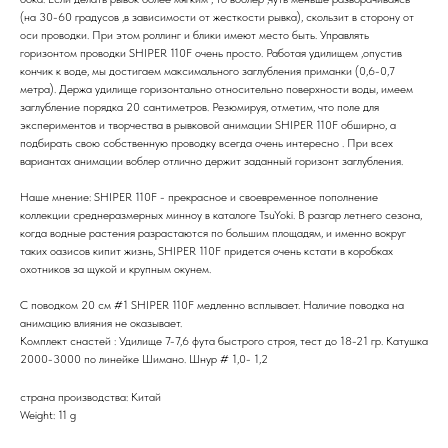
(на 30-60 градусов ,в зависимости от жесткости рывка), скользит в сторону от
оси проводки. При этом роллинг и блики имеют место быть. Управлять
горизонтом проводки SHIPER 110F очень просто. Работая удилищем ,опустив
кончик к воде, мы достигаем максимального заглубления приманки (0,6-0,7
метра). Держа удилище горизонтально относительно поверхности воды, имеем
заглубление порядка 20 сантиметров. Резюмируя, отметим, что поле для
экспериментов и творчества в рывковой анимации SHIPER 110F обширно, а
подбирать свою собственную проводку всегда очень интересно . При всех
вариантах анимации воблер отлично держит заданный горизонт заглубления.
Наше мнение: SHIPER 110F - прекрасное и своевременное пополнение
коллекции среднеразмерных минноу в каталоге TsuYoki. В разгар летнего сезона,
когда водные растения разрастаются по большим площадям, и именно вокруг
таких оазисов кипит жизнь, SHIPER 110F придется очень кстати в коробках
охотников за щукой и крупным окунем.
С поводком 20 см #1 SHIPER 110F медленно всплывает. Наличие поводка на
анимацию влияния не оказывает.
Комплект снастей : Удилище 7-7,6 фута быстрого строя, тест до 18-21 гр. Катушка
2000-3000 по линейке Шимано. Шнур # 1,0- 1,2
страна производства: Китай
Weight: 11 g