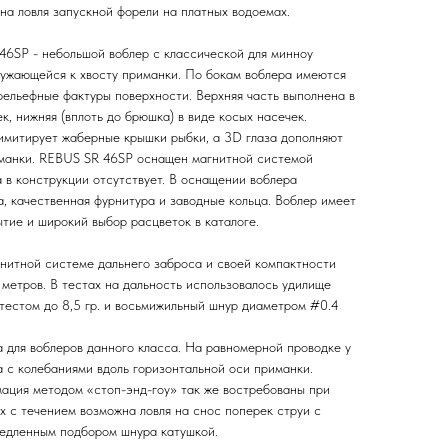
жна ловля запускной форели на платных водоемах.
6SP - небольшой воблер с классической для минноу
сужающейся к хвосту приманки. По бокам воблера имеются
рельефные фактуры поверхности. Верхняя часть выполнена в
к, нижняя (вплоть до брюшка) в виде косых насечек.
 имитирует жаберные крышки рыбки, а 3D глаза дополняют
иманки. REBUS SR 46SP оснащен магнитной системой
 в конструкции отсутствует. В оснащении воблера
, качественная фурнитура и заводные кольца. Воблер имеет
тие и широкий выбор расцветок в каталоге.
гнитной системе дальнего заброса и своей компактности
метров. В тестах на дальность использовалось удилище
 тестом до 8,5 гр. и восьмижильный шнур диаметром #0.4
для воблеров данного класса. На равномерной проводке у
а с колебаниями вдоль горизонтальной оси приманки.
мация методом «стоп-энд-гоу» так же востребованы при
х с течением возможна ловля на снос поперек струи с
медленным подбором шнура катушкой.