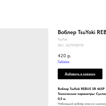
Воблер TsuYoki RE
TsuYoki
SKU:
222709/8192
420
р.
Рыбалка
Добавить в корзину
Воблер TsuYoki REBUS SR 46SP
Технические параметры: Суспенд
0,5 м.
Небольшой воблер класса «минноу»