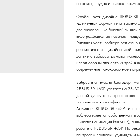
на реках, прудах и озерах. Возмо
Особенности дизайна: REBUS SR 4
удлиненной формой тела, плавно 
две разделенные боковой линией 
виде ромбовидных насечек - чешуе
Головная часть воблера рельефно
реалистичность дизайна всей пр
дальнего заброса, шумовая камера
использованы два острых тройника
современное лакокрасочное покры
Заброс и анимация: благодаря ма
REBUS SR 46SP улетает на 28-30 
длиной 7,3 фута быстрого строя с
по японской классификации.
Анимация REBUS SR 46SP типична 
воблера имеется собственная игр
Рывковая анимация (твичинг), ани
работе с REBUS SR 46SP. На река
контролем проводки удилищем и 