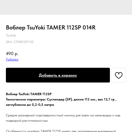
Воблер TsuYoki TAMER 112SP 014R
TsuYoki
SKU:
219807/9130
490
р.
Рыбалка
Добавить в корзину
Воблер TsuYoki TAMER 112SP
Технические параметры:
Суспендер (SP), длина 112 мм., вес 12,7 гр ,
заглубление до 0,2-0,5 метра
.
Средне-размерный подповерхностный минноу для ловли на мелководье и над
подводной растительностью.
Особенности дизайна: TAMER 112SP имеет две, разделенные выраженной