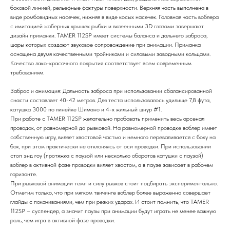
боковой линией, рельефные фактуры поверхности. Верхняя часть выполнена в
виде ромбовидных насечек, нижняя в виде косых насечек. Головная часть воблера
с имитацией жаберных крышек рыбки и вклеенными 3D глазами завершают
дизайн приманки. TAMER 112SP имеет системы баланса и дальнего заброса,
шары которых создают звуковое сопровождение при анимации. Приманка
оснащена двумя качественными тройниками и силовыми заводными кольцами.
Качество лако-красочного покрытия соответствует всем современным
требованиям.
Заброс и анимация: Дальность заброса при использовании сбалансированной
снасти составляет 40-42 метров. Для теста использовалось удилище 7,8 фута,
катушка 3000 по линейке Шимано и 4-х жильный шнур #1.
При работе с TAMER 112SP желательно пробовать применить весь арсенал
проводок, от равномерной до рывковой. На равномерной проводке воблер имеет
собственную игру, виляет хвостовой частью и немного переваливается с боку на
бок, при этом практически не отклоняясь от оси проводки. При использовании
стоп энд гоу (протяжка с паузой или несколько оборотов катушки с паузой)
воблер в активной фазе проводки виляет хвостом, а в паузе зависает в рабочем
горизонте.
При рывковой анимации темп и силу рывков стоит подбирать экспериментально.
Отметим только, что при мягком твичинге воблер более выраженно совершает
глайды с покачиваниями, чем при резких ударах. И стоит помнить, что TAMER
112SP – суспендер, а значит паузы при анимации будут играть не менее важную
роль, чем игра в активной фазе проводки.