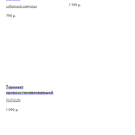
1 190
р.
сибирский следопыт
790
р.
Турникет
кровоостанавливающий
PUFGUN
1 090
р.