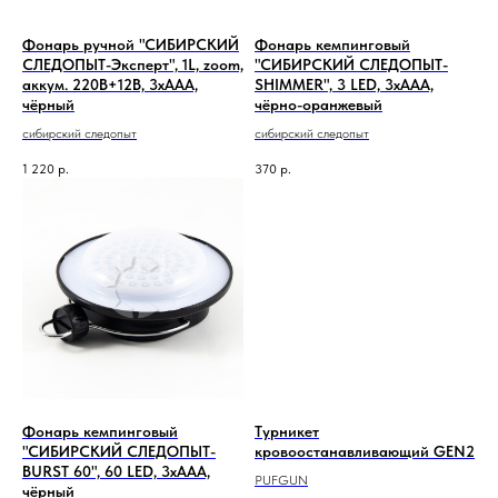
Фонарь ручной "СИБИРСКИЙ
Фонарь кемпинговый
СЛЕДОПЫТ-Эксперт", 1L, zoom,
"СИБИРСКИЙ СЛЕДОПЫТ-
аккум. 220В+12В, 3хААА,
SHIMMER", 3 LED, 3хААА,
чёрный
чёрно-оранжевый
сибирский следопыт
сибирский следопыт
1 220
р.
370
р.
Фонарь кемпинговый
Турникет
"СИБИРСКИЙ СЛЕДОПЫТ-
кровоостанавливающий GEN2
BURST 60", 60 LED, 3хААА,
PUFGUN
чёрный