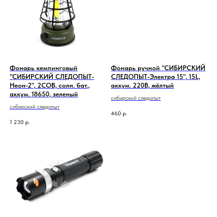
Фонарь кемпинговый
Фонарь ручной "СИБИРСКИЙ
"СИБИРСКИЙ СЛЕДОПЫТ-
СЛЕДОПЫТ-Электра 15", 15L,
Неон-2", 2СОВ, солн. бат.,
аккум. 220В, жёлтый
аккум. 18650, зеленый
сибирский следопыт
сибирский следопыт
460
р.
1 230
р.