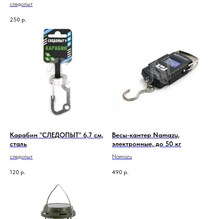
следопыт
250
р.
Карабин "СЛЕДОПЫТ" 6,7 см,
Весы-кантер Namazu,
сталь
электронные, до 50 кг
следопыт
Namazu
120
р.
490
р.