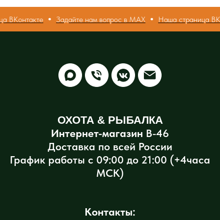
а ВКонтакте
Задайте нам вопрос в МАХ
Наша страница ВК
ОХОТА & РЫБАЛКА
Интернет-магазин
В-46
Доставка по всей России
График работы с 09:00 до 21:00 (+4часа
МСК)
Контакты: