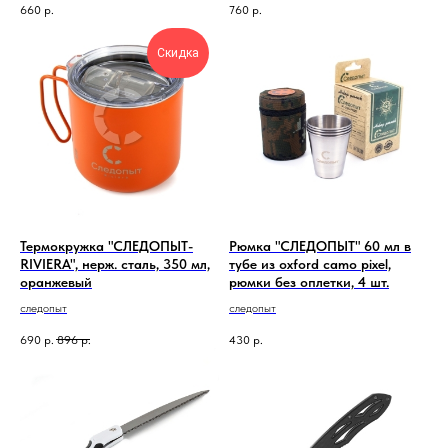
660
р.
760
р.
Скидка
Термокружка "СЛЕДОПЫТ-
Рюмка "СЛЕДОПЫТ" 60 мл в
RIVIERA", нерж. сталь, 350 мл,
тубе из oxford camo pixel,
оранжевый
рюмки без оплетки, 4 шт.
следопыт
следопыт
690
р.
896
р.
430
р.