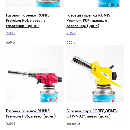
Газовая горелка RUNIS
Газовая горелка RUNIS
Premium P01, пьезо., с
Premium P04, пьезо., с
газогенер. (цанг.)
газогенер. (цанг.)
RUNIS
RUNIS
660
р.
660
р.
Газовая горелка RUNIS
Горелка порт. "СЛЕДОПЫТ-
Premium P06, пьезо. (цанг.)
GTP-N02", пьезо (цанг.)
RUNIS
следопыт