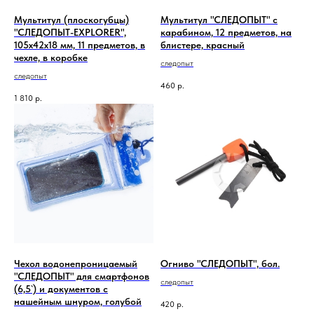
Мультитул (плоскогубцы)
Мультитул "СЛЕДОПЫТ" с
"СЛЕДОПЫТ-EXPLORER",
карабином, 12 предметов, на
105х42х18 мм, 11 предметов, в
блистере, красный
чехле, в коробке
следопыт
следопыт
460
р.
1 810
р.
Чехол водонепроницаемый
Огниво "СЛЕДОПЫТ", бол.
"СЛЕДОПЫТ" для смартфонов
следопыт
(6,5`) и документов с
нашейным шнуром, голубой
420
р.