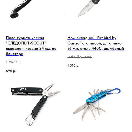
Пила туристическая
Нож складной "Firebird by
"СЛЕДОПЫТ-SCOUT"
Ganzo" с клипсой, дл.клинка
складная, лезвие 24 см, на
76 мм, сталь 440С, цв. чёрный
блистере
Firebird by Ganzo
следопыт
1 310
р.
690
р.